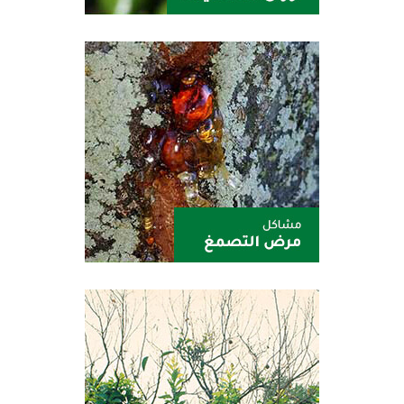
سيترول