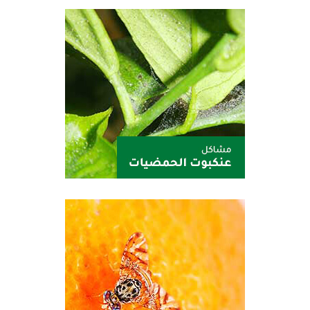
سيترول