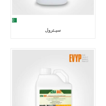
سيـترول