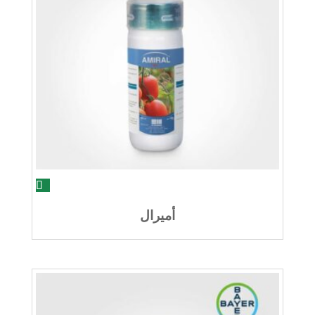
أميرال