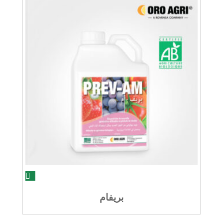
بريفام