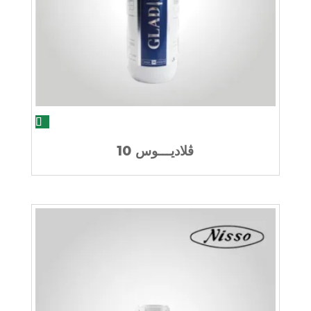
ڨلاديـــوس 10