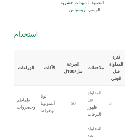
التصنيف:
مبيدات حشرية
الوسم:
أريستياس
استخدام
فترة
المداواة
الجرعة
ملاحظات
الآفات
الزراعات
قبل
مل/100ل
الجني
المداواة
توتا
عند
طماطم
3
50
أبسولوتا
ظهور
وخضروات
بوخراط
اليرقات
المداواة
عند