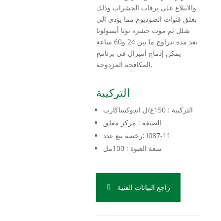
والابتلاع على يرقات الحشرات وذلك
بغلق قنوات الصوديوم مما يؤدي الى
شلل ثم موت حشره توتا أبسولوتا
بعد مدة تتراوح ما بين 24 و60 ساعة
يمكن إدماج أميرال في برنامج
المكافحة المزدوجة.
التركيبة
التركيبة : 150غ/ل اندوكساكارب
الصيغة : مركز معلق
رخصة بيع عدد: I087-11
سعة العبوة : 100مل
راجع البيانات الفنية