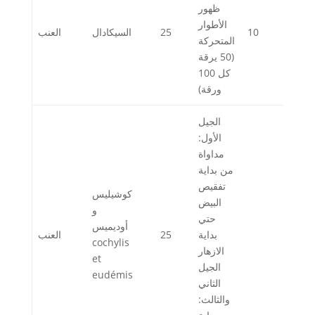
ظهور
الأطوار
10
25
السيكادال
العنب
المتحركة
(50 يرقة
كل 100
ورقة)
الجيل
الأول:
مداواة
من بداية
تفقيص
كوشيليس
البيض
و
حتي
أوديميس
بداية
25
العنب
cochylis
الازهار
et
الجيل
eudémis
الثاني
والثالث: