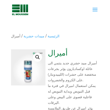
الرئيسية
/
مبيدات حشرية
/ أميرال
أميرال
أميرال مبيد حشري جديد ينتمي الى
عائلة اوكساديازون يؤثر بجرعات
منخفضة على حشرات (الليبيدوبتار)
على الكروم والخضروات.
يمكن استعمال اميرال في فترة ما
قبل التبويض وبداية التبويض له
فاعلية قصوى على البيض وعلى
اليرقات.
يؤثر اميرال عن طريق الملامسة