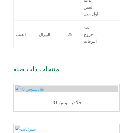
بداية
تبيض
اول جيل
عند
خروج
25
البيرال
العنب
اليرقات
منتجات ذات صلة
ڨلاديـــوس 10