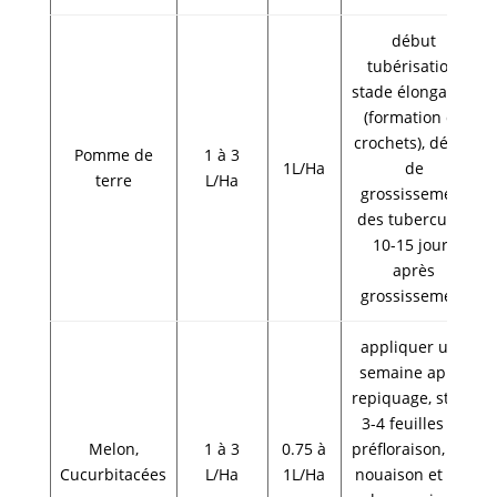
début
tubérisation,
stade élongation
(formation de
crochets), début
Pomme de
1 à 3
1L/Ha
de
terre
L/Ha
grossissement
des tubercules,
10-15 jours
après
grossissement
appliquer une
semaine après
repiquage, stade
3-4 feuilles en
Melon,
1 à 3
0.75 à
préfloraison, à la
Cucurbitacées
L/Ha
1L/Ha
nouaison et dès