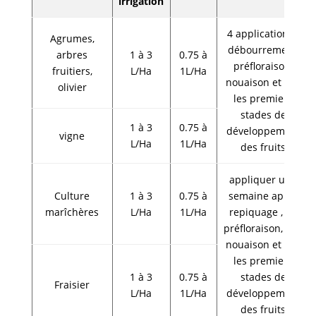
irrigation
4 applications :
Agrumes,
débourrement,
arbres
1 à 3
0.75 à
préfloraison,
fruitiers,
L/Ha
1L/Ha
nouaison et dès
olivier
les premiers
stades de
1 à 3
0.75 à
développement
vigne
L/Ha
1L/Ha
des fruits
appliquer une
Culture
1 à 3
0.75 à
semaine après
marîchères
L/Ha
1L/Ha
repiquage , en
préfloraison, à la
nouaison et dès
les premiers
1 à 3
0.75 à
stades de
Fraisier
L/Ha
1L/Ha
développement
des fruits