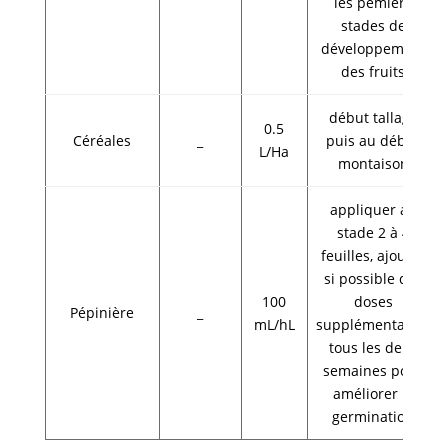
les pemiers
stades de
développement
des fruits
début tallage
0.5
Céréales
_
puis au début
L/Ha
montaison
appliquer au
stade 2 à 4
feuilles, ajouter
si possible des
100
doses
Pépinière
_
mL/hL
supplémentaires
tous les deux
semaines pour
améliorer la
germination